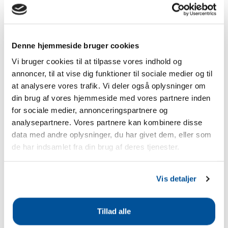
optimal ydelse|Højtydende
batteri med konstant
spændingsforløb|Med
tilsluttningskabler|Kan
opbevares i ca. 36
Denne hjemmeside bruger cookies
måneder|Fri for kviksølv og
Vi bruger cookies til at tilpasse vores indhold og
cadmium|Mål: 19 x 12,5 x 16
annoncer, til at vise dig funktioner til sociale medier og til
cm
at analysere vores trafik. Vi deler også oplysninger om
579 kr.
din brug af vores hjemmeside med vores partnere inden
for sociale medier, annonceringspartnere og
Læg i varekurven
analysepartnere. Vores partnere kan kombinere disse
data med andre oplysninger, du har givet dem, eller som
de har indsamlet fra din brug af deres tjenester.
Gallagher alkalisk
hegnbatteri 9V/160
Ah
Vis detaljer
9V-hegnbatteri (160 Ah) for
optimal ydelse|Højtydende
Tillad alle
batteri med konstant