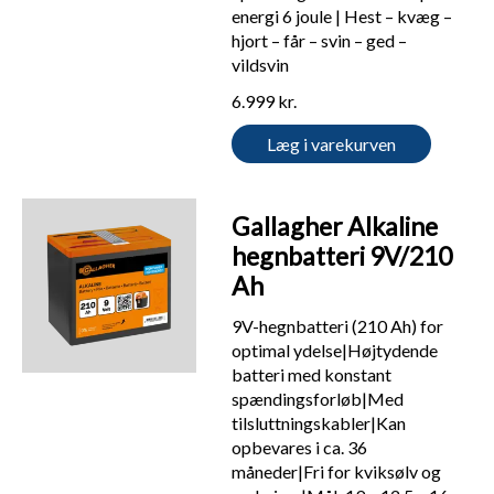
energi 6 joule | Hest – kvæg –
hjort – får – svin – ged –
vildsvin
6.999 kr.
Læg i varekurven
Gallagher Alkaline
hegnbatteri 9V/210
Ah
9V-hegnbatteri (210 Ah) for
optimal ydelse|Højtydende
batteri med konstant
spændingsforløb|Med
tilsluttningskabler|Kan
opbevares i ca. 36
måneder|Fri for kviksølv og