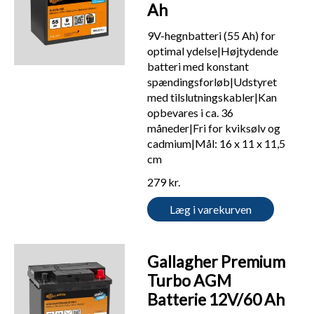
Ah
9V-hegnbatteri (55 Ah) for
optimal ydelse|Højtydende
batteri med konstant
spændingsforløb|Udstyret
med tilslutningskabler|Kan
opbevares i ca. 36
måneder|Fri for kviksølv og
cadmium|Mål: 16 x 11 x 11,5
cm
279 kr.
Læg i varekurven
Gallagher Premium
Turbo AGM
Batterie 12V/60 Ah