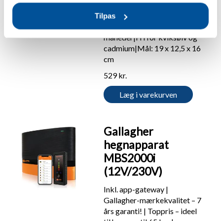
spændingsforløb|Med
tilsluttningskabler|Kan
Tilpas
opbevares i ca. 36
måneder|Fri for kviksølv og
cadmium|Mål: 19 x 12,5 x 16
cm
529 kr.
Læg i varekurven
Gallagher
hegnapparat
MBS2000i
(12V/230V)
Inkl. app-gateway |
Gallagher-mærkekvalitet – 7
års garanti! | Toppris – ideel