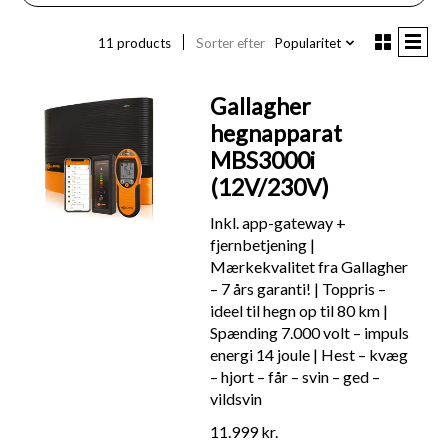
11 products
Sorter efter
Popularitet
Gallagher
hegnapparat
MBS3000i
(12V/230V)
Inkl. app-gateway +
fjernbetjening |
Mærkekvalitet fra Gallagher
– 7 års garanti! | Toppris –
ideel til hegn op til 80 km |
Spænding 7.000 volt – impuls
energi 14 joule | Hest – kvæg
– hjort – får – svin – ged –
vildsvin
11.999 kr.