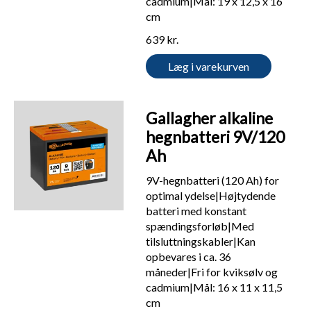
cadmium|Mål: 19 x 12,5 x 16
cm
639 kr.
Læg i varekurven
Gallagher alkaline
hegnbatteri 9V/120
Ah
9V-hegnbatteri (120 Ah) for
optimal ydelse|Højtydende
batteri med konstant
spændingsforløb|Med
tilsluttningskabler|Kan
opbevares i ca. 36
måneder|Fri for kviksølv og
cadmium|Mål: 16 x 11 x 11,5
cm