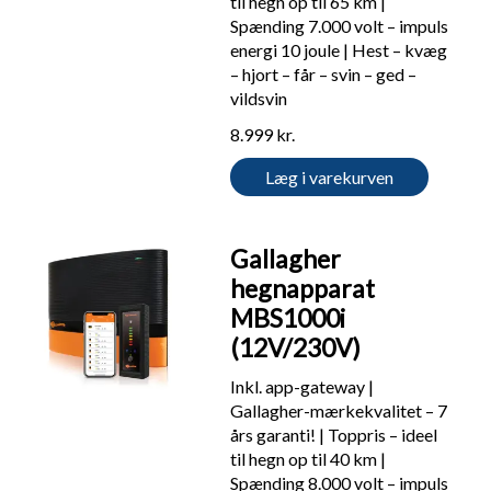
til hegn op til 65 km |
Spænding 7.000 volt – impuls
energi 10 joule | Hest – kvæg
– hjort – får – svin – ged –
vildsvin
8.999 kr.
Læg i varekurven
Gallagher
hegnapparat
MBS1000i
(12V/230V)
Inkl. app-gateway |
Gallagher-mærkekvalitet – 7
års garanti! | Toppris – ideel
til hegn op til 40 km |
Spænding 8.000 volt – impuls