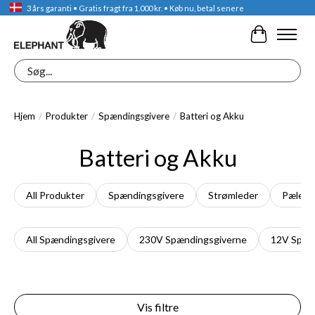
3 års garanti • Gratis fragt fra 1.000 kr. • Køb nu, betal senere
Indkøbskur
Søg
Hjem
/
Produkter
/
Spændingsgivere
/
Batteri og Akku
Batteri og Akku
All Produkter
Spændingsgivere
Strømleder
Pæle
All Spændingsgivere
230V Spændingsgiverne
12V Spæn
Vis filtre