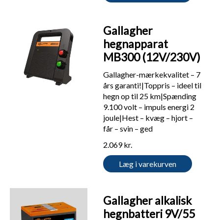
Gallagher
hegnapparat
MB300 (12V/230V)
Gallagher-mærkekvalitet – 7
års garanti!|Toppris – ideel til
hegn op til 25 km|Spænding
9.100 volt – impuls energi 2
joule|Hest – kvæg – hjort –
får – svin – ged
2.069 kr.
Læg i varekurven
Gallagher alkalisk
hegnbatteri 9V/55