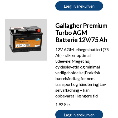
Læg i varekurven
Gallagher Premium
Turbo AGM
Batterie 12V/75 Ah
12V AGM-elhegnsbatteri (75
Ah) – sikrer optimal
ydeevne|Meget høj
cykluslevetid og minimal
vedligeholdelse|Praktisk
bærehåndtag for nem
transport og håndtering|Lav
selvafladning – kan
opbevares i længere tid
1.929 kr.
Læg i varekurven