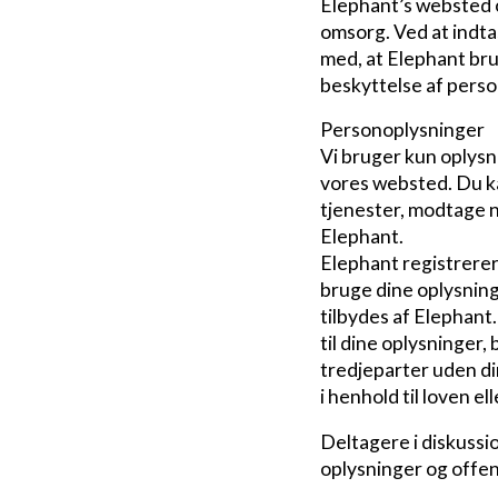
Elephant’s websted og
omsorg. Ved at indt
med, at Elephant br
beskyttelse af perso
Personoplysninger
Vi bruger kun oplysni
vores websted. Du ka
tjenester, modtage n
Elephant.
Elephant registrerer
bruge dine oplysning
tilbydes af Elephant.
til dine oplysninger,
tredjeparter uden din
i henhold til loven e
Deltagere i diskussion
oplysninger og offen