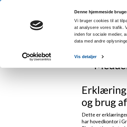
3 års garanti • Gratis fragt fra 1.000 kr. • Køb nu, betal senere
Denne hjemmeside bruger
Hje
Vi bruger cookies til at til
at analysere vores trafik.
inden for sociale medier,
data med andre oplysninger
Hjem
/
Meddelelse om databeskyttelse og cookies
Vis detaljer
Meddel
Erklæring
og brug a
Dette er erklæringen
har hovedkontor i Gr