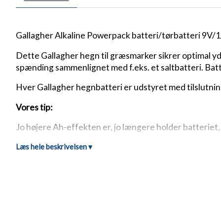
Gallagher Alkaline Powerpack batteri/tørbatteri 9V/1
Dette Gallagher hegn til græsmarker sikrer optimal ydel
spænding sammenlignet med f.eks. et saltbatteri. Batte
Hver Gallagher hegnbatteri er udstyret med tilslutning
Vores tip:
Jo højere Ah-effekten er, jo længere holder batteriet,
Velegnet til alle 9V hegnapparater
Læs hele beskrivelsen ▾
Højere strømforsyning og længere levetid end and
Fri for kviksølv og cadmium – miljøvenlig
Særlige egenskaber ved Gallagher hegnbatteri 9V/12
Optimal enhedseffekt – konstant