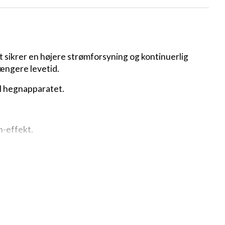
et sikrer en højere strømforsyning og kontinuerlig
længere levetid.
il hegnapparatet.
h-effekt.