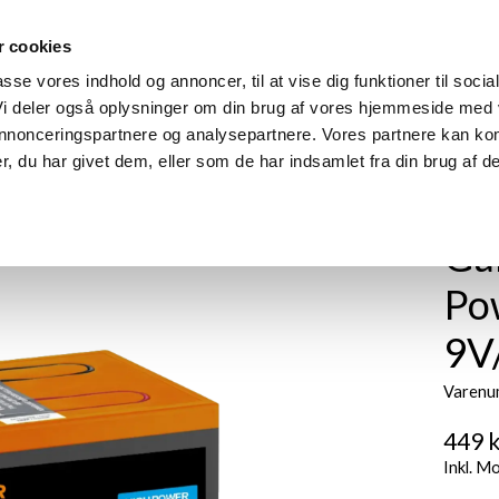
 cookies
m
Produkter
Find din model
Manualer
Find forhandle
passe vores indhold og annoncer, til at vise dig funktioner til socia
 Vi deler også oplysninger om din brug af vores hjemmeside med
 annonceringspartnere og analysepartnere. Vores partnere kan ko
, du har givet dem, eller som de har indsamlet fra din brug af de
Gal
Po
9V
Varenu
449 k
Inkl. M