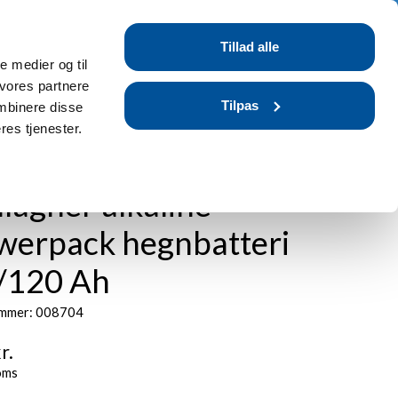
Tilmeld dig / Log ind
Tillad alle
r
Blog
FAQ
le medier og til
 vores partnere
Tilpas
mbinere disse
res tjenester.
lagher alkaline
werpack hegnbatteri
/120 Ah
mmer: 008704
r.
oms