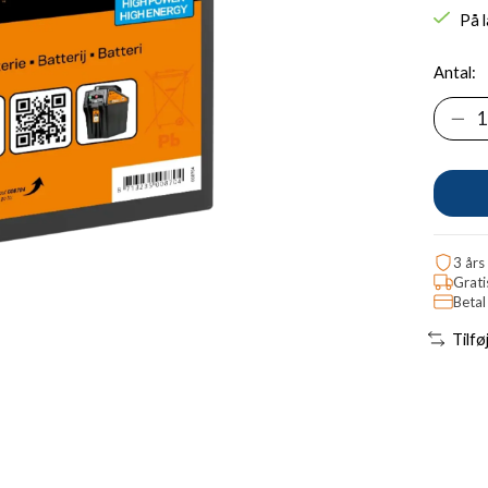
På 
Antal:
3 års
Grati
Betal
Tilfø