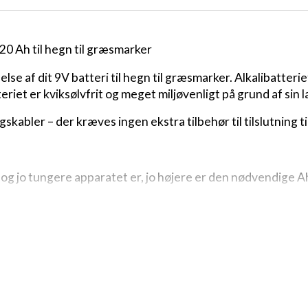
20 Ah til hegn til græsmarker
se af dit 9V batteri til hegn til græsmarker. Alkalibatteri
riet er kviksølvfrit og meget miljøvenligt på grund af sin 
skabler – der kræves ingen ekstra tilbehør til tilslutning t
 og jo tungere apparatet er, jo højere er den nødvendige A
re batterier
0 Ah: