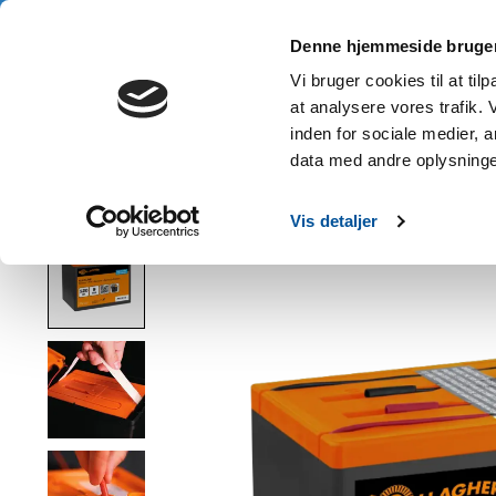
3 års garanti • Gratis fragt fra 1.000 kr. • Køb nu, betal senere
Denne hjemmeside bruger
Hje
Vi bruger cookies til at til
at analysere vores trafik.
inden for sociale medier,
data med andre oplysninger
Hjem
/
Gallagher alkaline Powerpack hegnbatteri 9V/120 Ah
Vis detaljer
Product image slideshow Items