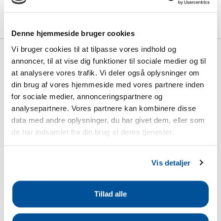
Denne hjemmeside bruger cookies
Vi bruger cookies til at tilpasse vores indhold og
annoncer, til at vise dig funktioner til sociale medier og til
at analysere vores trafik. Vi deler også oplysninger om
din brug af vores hjemmeside med vores partnere inden
for sociale medier, annonceringspartnere og
analysepartnere. Vores partnere kan kombinere disse
data med andre oplysninger, du har givet dem, eller som
Kategorier
de har indsamlet fra din brug af deres tjenester.
Produkter
Find din model
Vis detaljer
Manualer
Find forhandler
Tillad alle
Blog
FAQ