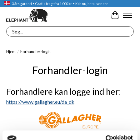
3 års garanti • Gratis fragt fra 1.000 kr. • Køb nu, betal senere
Indkøbskur
Søg
Hjem
/
Forhandler-login
Forhandler-login
Forhandlere kan logge ind her:
https://www.gallagher.eu/da_dk