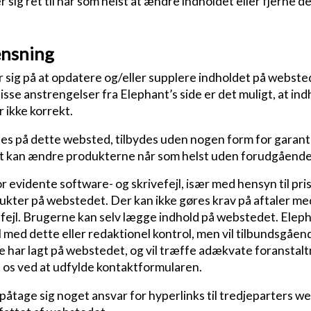
sig ret til når som helst at ændre indholdet eller fjerne d
nsning
sig på at opdatere og/eller supplere indholdet på webste
 disse anstrengelser fra Elephant’s side er det muligt, at ind
 ikke korrekt.
es på dette websted, tilbydes uden nogen form for garanti e
t kan ændre produkterne når som helst uden forudgående 
r evidente software- og skrivefejl, især med hensyn til pri
kter på webstedet. Der kan ikke gøres krav på aftaler me
fejl. Brugerne kan selv lægge indhold på webstedet. Elep
med dette eller redaktionel kontrol, men vil tilbundsgåe
e har lagt på webstedet, og vil træffe adækvate foranstalt
 os ved at udfylde kontaktformularen.
påtage sig noget ansvar for hyperlinks til tredjeparters w