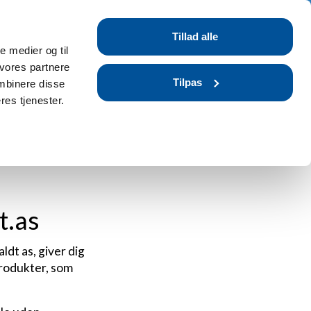
Tilmeld dig / Log ind
Tillad alle
r
Blog
FAQ
le medier og til
 vores partnere
Tilpas
mbinere disse
res tjenester.
t.as
dt as, giver dig
produkter, som