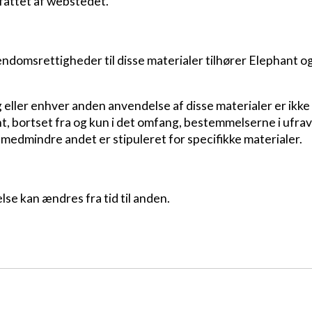
fattet af webstedet.
jendomsrettigheder til disse materialer tilhører Elephant o
eller enhver anden anvendelse af disse materialer er ikke t
nt, bortset fra og kun i det omfang, bestemmelserne i ufrav
t, medmindre andet er stipuleret for specifikke materialer.
se kan ændres fra tid til anden.