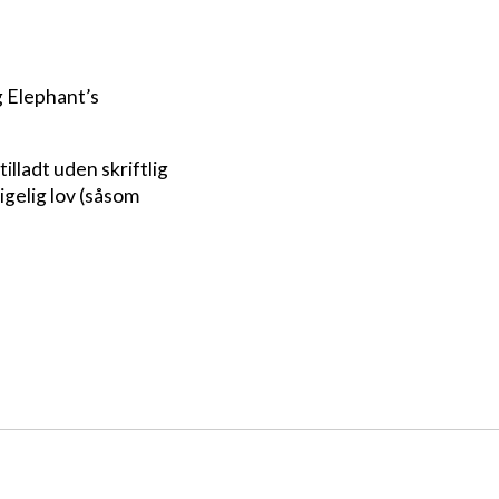
g Elephant’s
illadt uden skriftlig
igelig lov (såsom