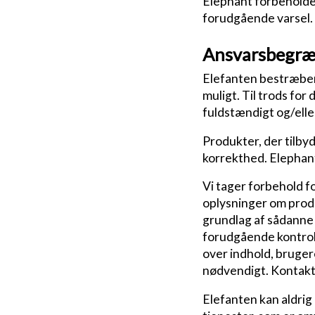
Elephant forbeholder 
forudgående varsel.
Ansvarsbegræ
Elefanten bestræber 
muligt. Til trods for
fuldstændigt og/eller
Produkter, der tilbyd
korrekthed. Elephan
Vi tager forbehold fo
oplysninger om produ
grundlag af sådanne 
forudgående kontrol 
over indhold, bruger
nødvendigt. Kontakt
Elefanten kan aldrig 