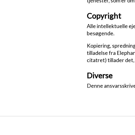
tjenester, som er om
Copyright
Alle intellektuelle e
besøgende.
Kopiering, spredning 
tilladelse fra Elepha
citatret) tillader de
Diverse
Denne ansvarsskrivel