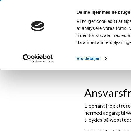
3 års garanti • Gratis fragt fra 1.000 kr. • Køb nu, betal senere
Denne hjemmeside bruger
Hje
Vi bruger cookies til at til
at analysere vores trafik.
inden for sociale medier,
data med andre oplysninger
Hjem
/
Ansvarsfraskrivelse
Vis detaljer
Ansvarsfr
Elephant (registrere
hermed adgang til ww
tilbydes på webstede