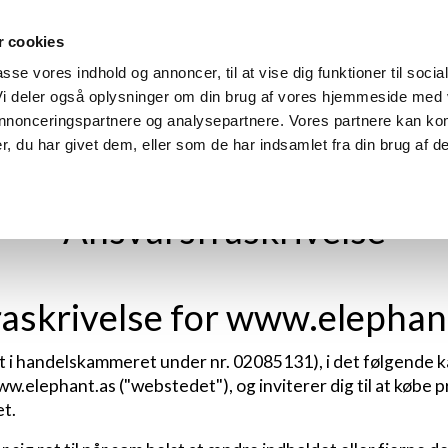
 cookies
m
Produkter
Find din model
Manualer
Find forhandle
passe vores indhold og annoncer, til at vise dig funktioner til socia
 Vi deler også oplysninger om din brug af vores hjemmeside med
 annonceringspartnere og analysepartnere. Vores partnere kan ko
, du har givet dem, eller som de har indsamlet fra din brug af de
Ansvarsfraskrivelse
askrivelse for www.elephan
t i handelskammeret under nr. 02085131), i det følgende kal
w.elephant.as ("webstedet"), og inviterer dig til at købe 
t.