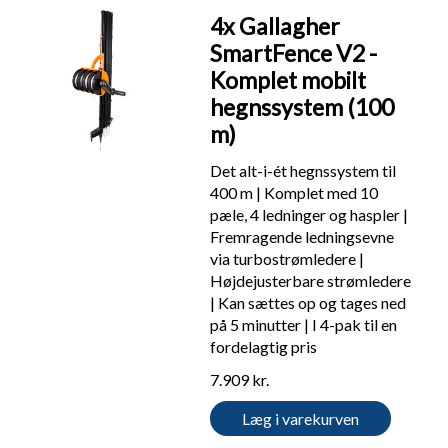
4x Gallagher
SmartFence V2 -
Komplet mobilt
hegnssystem (100
m)
Det alt-i-ét hegnssystem til
400 m | Komplet med 10
pæle, 4 ledninger og haspler |
Fremragende ledningsevne
via turbostrømledere |
Højdejusterbare strømledere
| Kan sættes op og tages ned
på 5 minutter | I 4-pak til en
fordelagtig pris
7.909 kr.
Læg i varekurven