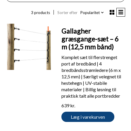
3 products
Sorter efter
Popularitet
Gallagher
græsgange-sæt – 6
m (12,5 mm bånd)
Komplet sæt til flerstrenget
port af bredbånd | 4
bredbåndsstrømledere (6 m x
12,5 mm) | Særligt velegnet til
hestehegn | UV-stabile
materialer | Billig løsning til
praktisk talt alle portbredder
639 kr.
Læg i varekurven