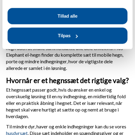
Hegnssæt til elektrisk hegn –
Tillad alle
Komplette løsninger til nem
opsætning
Tilpas
Hegnssæt
er en nem løsning, når du vil i gang med elektrisk
hegn uden at skulle sammensætte alle dele enkeltvis. Hos
Elephant el-hegn finder du komplette sæt til mobile hegn,
porte og mindre indhegninger, hvor de vigtigste dele
allerede er samlet i én løsning.
Hvornår er et hegnssæt det rigtige valg?
Et hegnssæt passer godt, hvis du ønsker en enkel og
overskuelig løsning til en ny indhegning, en midlertidig fold
eller en praktisk åbning i hegnet. Det er især relevant, når
hegnet skal være hurtigt at sætte op og nemt at bruge i
hverdagen.
Til mindre dyr, haver og enkle indhegninger kan du se vores
husdyrsæt
. Disse sæt indeholder en spændingsgiver og er