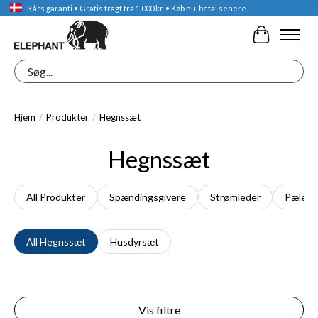
3 års garanti • Gratis fragt fra 1.000 kr. • Køb nu, betal senere
Indkøbskur
Søg
Hjem
/
Produkter
/
Hegnssæt
Hegnssæt
All Produkter
Spændingsgivere
Strømleder
Pæle
All Hegnssæt
Husdyrsæt
Vis filtre