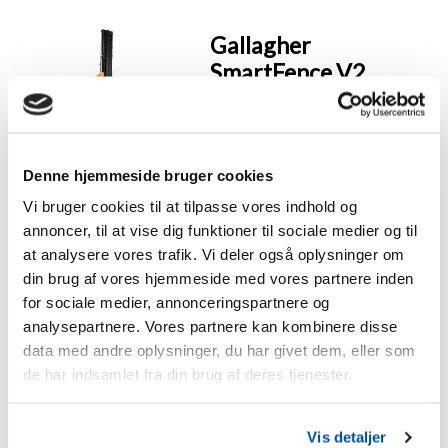
Gallagher
SmartFence V2
komplet system til
mobilhegn (100 m)
Det alt-i-ét hegnssystem til
Denne hjemmeside bruger cookies
100 m | Komplet med 10
pæle, 4 ledninger og haspler |
Vi bruger cookies til at tilpasse vores indhold og
Fremragende ledningsevne
annoncer, til at vise dig funktioner til sociale medier og til
via turbostrømledere |
at analysere vores trafik. Vi deler også oplysninger om
Højdejusterbare strømledere
din brug af vores hjemmeside med vores partnere inden
| Kan sættes op og tages ned
for sociale medier, annonceringspartnere og
på 5 minutter
analysepartnere. Vores partnere kan kombinere disse
2.199 kr.
data med andre oplysninger, du har givet dem, eller som
de har indsamlet fra din brug af deres tjenester.
Læg i varekurven
Vis detaljer