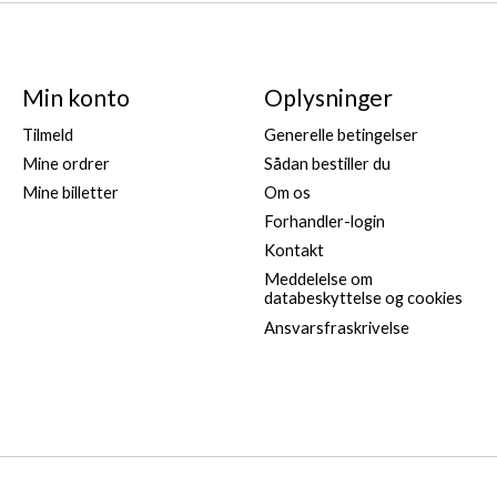
hegn
Min konto
Oplysninger
ngde på 18 m
ølgende portgreb
Tilmeld
Generelle betingelser
 træpæl
Mine ordrer
Sådan bestiller du
Mine billetter
Om os
Forhandler-login
Kontakt
Meddelelse om
a, 9723 AZ Groningen, Holland,
onlineservice@gallagher.
databeskyttelse og cookies
Ansvarsfraskrivelse