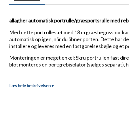
allagher automatisk portrulle/græsportsrulle med reb
Med dette portrullesæt med 18 m græshegnssnor kan du
automatisk op igen, når du åbner porten. Dette har de
installere og leveres med en fastgørelsesbøjle og et p
Monteringen er meget enkel: Skru portrullen fast dir
blot monteres en portgrebisolator (sælges separat), 
Læs hele beskrivelsen ▾
Det integrerede græshegnstov/snor sikrer maksimal s
Anvendelsesområde for Gallagher-portrullen:
Til paddocks, folde, afskærmninger og portgange
Det ideelle portsystem – kan elektrificeres
Velegnet til alle dyrearter