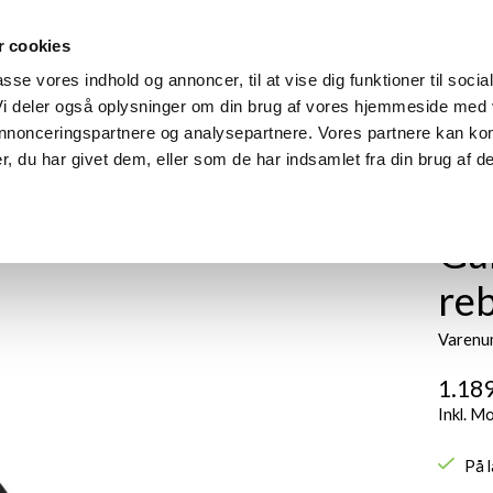
 cookies
m
Produkter
Find din model
Manualer
Find forhandle
passe vores indhold og annoncer, til at vise dig funktioner til socia
 Vi deler også oplysninger om din brug af vores hjemmeside med
 annonceringspartnere og analysepartnere. Vores partnere kan ko
, du har givet dem, eller som de har indsamlet fra din brug af de
Gal
reb
Varenu
1.189
Inkl. M
På 