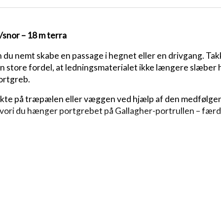
/snor – 18 m terra
 nemt skabe en passage i hegnet eller en drivgang. Takke
n store fordel, at ledningsmaterialet ikke længere slæber
ortgreb.
ekte på træpælen eller væggen ved hjælp af den medfølgen
hvori du hænger portgrebet på Gallagher-portrullen – færd
ikkerhed for dyrene.