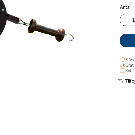
Antal:
3 års
Grati
Betal
Tilfø