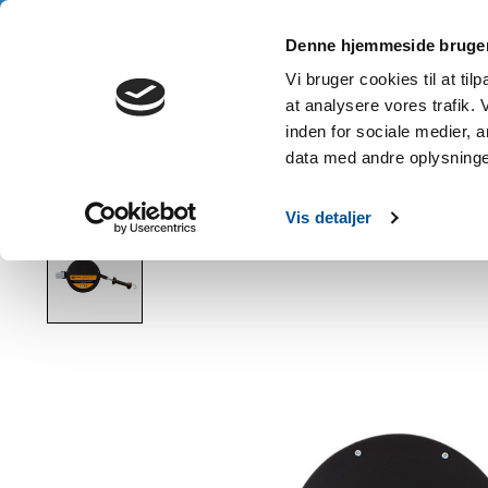
3 års garanti • Gratis fragt fra 1.000 kr. • Køb nu, betal senere
Denne hjemmeside bruger
Hje
Vi bruger cookies til at til
at analysere vores trafik.
inden for sociale medier,
data med andre oplysninger
Hjem
/
Gallagher portrulle med reb/snor - 18 m terra
Vis detaljer
Product image slideshow Items