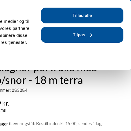
Tilmeld dig / Log ind
Tillad alle
r
Blog
FAQ
le medier og til
 vores partnere
Tilpas
mbinere disse
res tjenester.
lagher portrulle med
/snor - 18 m terra
mmer: 083084
 kr.
oms
lager
(Leveringstid: Bestilt inden kl. 15.00, sendes i dag)