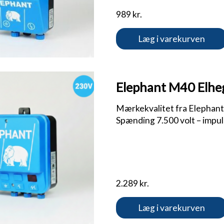
989 kr.
Læg i varekurven
Elephant M40 Elheg
Mærkekvalitet fra Elephant | 
Spænding 7.500 volt – impuls
2.289 kr.
Læg i varekurven