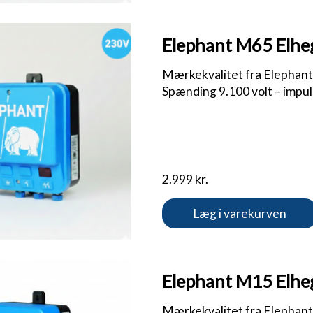
Elephant M65 Elheg
Mærkekvalitet fra Elephant | 
Spænding 9.100 volt – impuls
2.999 kr.
Læg i varekurven
Elephant M15 Elheg
Mærkekvalitet fra Elephant |