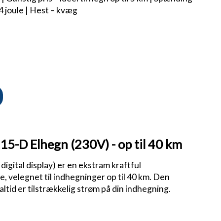
,4 joule | Hest – kvæg
5-D Elhegn (230V) - op til 40 km
ital display) er en ekstram kraftful
, velegnet til indhegninger op til 40 km. Den
altid er tilstrækkelig strøm på din indhegning.