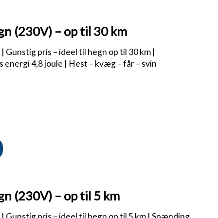
n (230V) – op til 30 km
Gunstig pris – ideel til hegn op til 30 km |
 energi 4,8 joule | Hest – kvæg – får – svin
n (230V) – op til 5 km
 Gunstig pris – ideel til hegn op til 5 km | Spænding