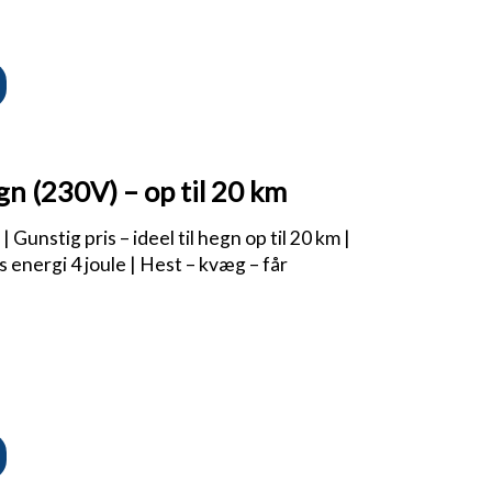
n (230V) – op til 20 km
Gunstig pris – ideel til hegn op til 20 km |
 energi 4 joule | Hest – kvæg – får