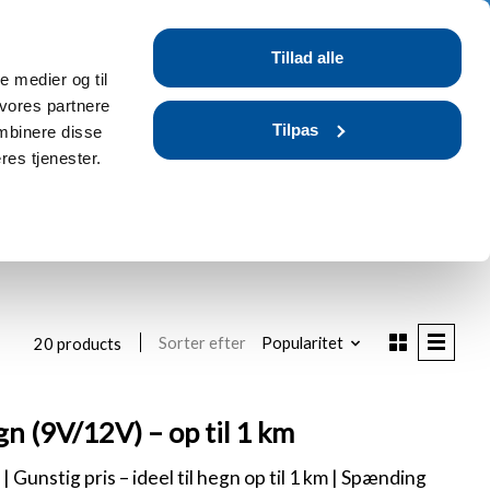
Tilmeld dig / Log ind
Tillad alle
r
Blog
FAQ
le medier og til
 vores partnere
Tilpas
mbinere disse
res tjenester.
Sorter efter
Popularitet
20 products
n (9V/12V) – op til 1 km
 Gunstig pris – ideel til hegn op til 1 km | Spænding