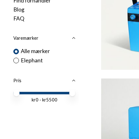
Find forhandler
Blog
FAQ
Varemærker
Alle mærker
Elephant
Pris
Price minimum value
Price maximum value
kr
0
- kr
5500