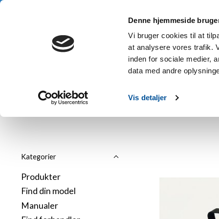
3 års garanti • Gratis fragt fra 1.000 kr. • Køb nu, betal senere
Denne hjemmeside bruger
Hje
Vi bruger cookies til at til
at analysere vores trafik.
inden for sociale medier,
data med andre oplysninger
Hjem
/
Varemærker
/
Elephant
Vis detaljer
Kategorier
Produkter
Find din model
Manualer