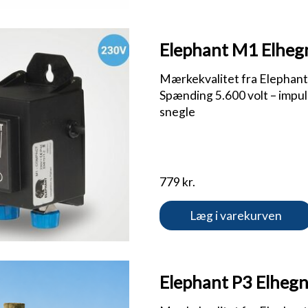
Elephant M1 Elhegn
Mærkekvalitet fra Elephant | 
Spænding 5.600 volt – impuls
snegle
779 kr.
Læg i varekurven
Elephant P3 Elhegn 