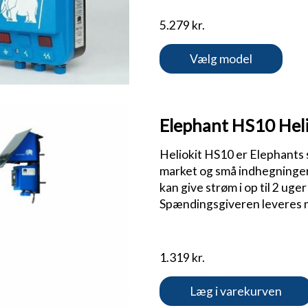
5.279 kr.
Vælg model
Elephant HS10 Heli
Heliokit HS10 er Elephants
market og små indhegninger 
kan give strøm i op til 2 uger
Spændingsgiveren leveres 
1.319 kr.
Læg i varekurven