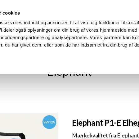
 cookies
m
Produkter
Find din model
Manualer
Find forhandle
passe vores indhold og annoncer, til at vise dig funktioner til socia
 Vi deler også oplysninger om din brug af vores hjemmeside med
 annonceringspartnere og analysepartnere. Vores partnere kan ko
, du har givet dem, eller som de har indsamlet fra din brug af de
Elephant
Elephant P1-E Elheg
Mærkekvalitet fra Elephant |