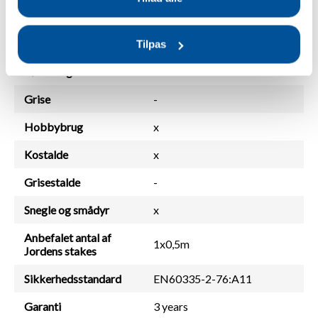
Heste
-
Får
-
Tilpas
Kødkvæg
-
Grise
-
Hobbybrug
x
Kostalde
x
Grisestalde
-
Snegle og smådyr
x
Anbefalet antal af
1x0,5m
Jordens stakes
Sikkerhedsstandard
EN60335-2-76:A11
Garanti
3 years