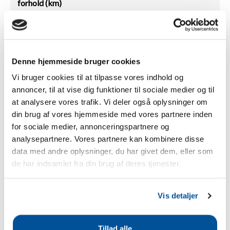
forhold (km)
Multi (2)
Trådhegnafstand -
0,5
Ideelle forhold (km)
Denne hjemmeside bruger cookies
Multi (2)
Trådhegnafstand -
0,3
Vi bruger cookies til at tilpasse vores indhold og
Lysforhold (km)
annoncer, til at vise dig funktioner til sociale medier og til
Multi (3)
at analysere vores trafik. Vi deler også oplysninger om
Trådhegnafstand -
0,1
din brug af vores hjemmeside med vores partnere inden
Anbefalet (km)
for sociale medier, annonceringspartnere og
analysepartnere. Vores partnere kan kombinere disse
Energikilde
230VAC
data med andre oplysninger, du har givet dem, eller som
Hegn Rækkevidde
Mains
de har indsamlet fra din brug af deres tjenester.
Strømforbrug (W)
1 W
Vis detaljer
Malkekvæg
-
Kvier
x
Tillad alle