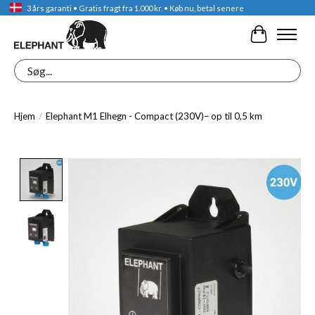
3 års garanti • Gratis fragt fra 1.000 kr. • Køb nu, betal senere
Indkøbskur
Søg
Hjem
/
Elephant M1 Elhegn - Compact (230V)– op til 0,5 km
Product image slideshow Items