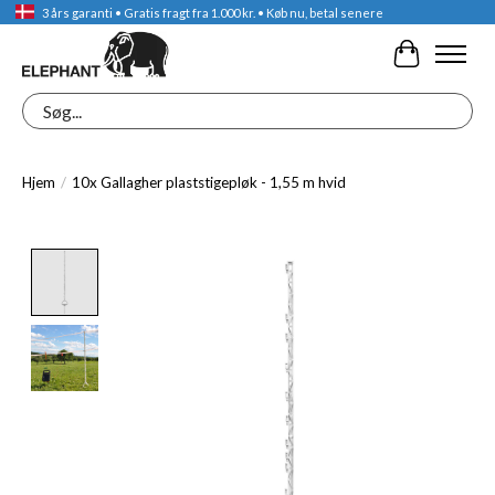
3 års garanti • Gratis fragt fra 1.000 kr. • Køb nu, betal senere
Indkøbskur
Søg
Hjem
/
10x Gallagher plaststigepløk - 1,55 m hvid
Product image slideshow Items