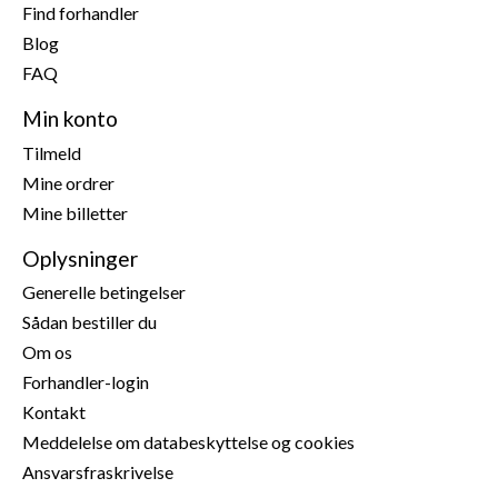
Find forhandler
Unikt Twist & Lock-system
Blog
Farve: hvid
I fordelspakke til en fordelagtig pris!
FAQ
Sikkerhedshenvisninger
Min konto
Producent:
Gallagher Europe B.V., Bornholmstraat 62a,
Tilmeld
9723 AZ Groningen, Holland,
onlineservice@gallagher.eu
Mine ordrer
Mine billetter
Oplysninger
Generelle betingelser
Sådan bestiller du
Om os
Forhandler-login
Kontakt
Meddelelse om databeskyttelse og cookies
Ansvarsfraskrivelse