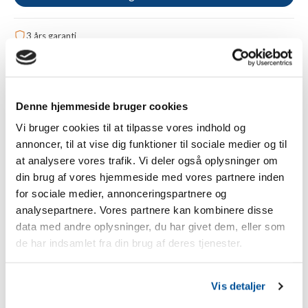
3 års garanti
Gratis fragt fra 1.000 kr.
Betal sikkert med Apple Pay, kreditkort eller Klarna
Tilføj til sammenligning
Denne hjemmeside bruger cookies
Vi bruger cookies til at tilpasse vores indhold og
annoncer, til at vise dig funktioner til sociale medier og til
Beskrivelse
at analysere vores trafik. Vi deler også oplysninger om
din brug af vores hjemmeside med vores partnere inden
10x Gallagher plastisk stigbøjle-pæl - 1,55 m hvid
for sociale medier, annonceringspartnere og
analysepartnere. Vores partnere kan kombinere disse
Stigbøjle-pæle er meget holdbare plastpæle fra Gallagher
med en højde på 1,55 m. Disse plastpæle er særligt
data med andre oplysninger, du har givet dem, eller som
velegnede til semi-permanente hestehegn, men kan også
de har indsamlet fra din brug af deres tjenester.
bruges til hegn til andre dyr. Takket være den praktiske
stigbøjlefod kan stigbøjlepælene nemt og hurtigt sættes op
i græsmarken og trykkes/trædes ned i jorden. Twist &
Vis detaljer
Lock-systemet gør det nemt at fastgøre strømlederne