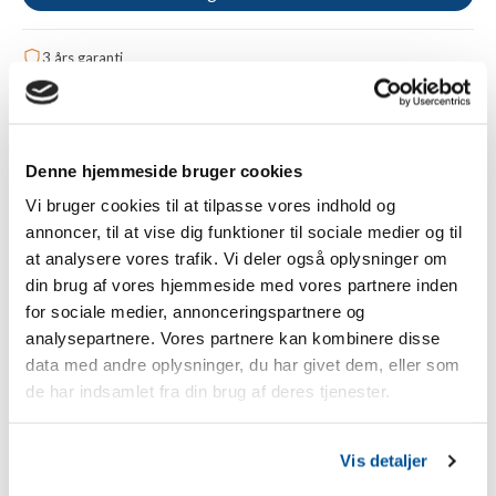
3 års garanti
Gratis fragt fra 1.000 kr.
Betal sikkert med Apple Pay, kreditkort eller Klarna
Tilføj til sammenligning
Denne hjemmeside bruger cookies
Vi bruger cookies til at tilpasse vores indhold og
annoncer, til at vise dig funktioner til sociale medier og til
Beskrivelse
at analysere vores trafik. Vi deler også oplysninger om
din brug af vores hjemmeside med vores partnere inden
Gallagher hegnapparat/solcelleapparat S12 med lithium-
for sociale medier, annonceringspartnere og
batteri + jordspyd
analysepartnere. Vores partnere kan kombinere disse
Model S12 er efterfølgeren til den succesrige S10 – men
data med andre oplysninger, du har givet dem, eller som
endnu bedre. Anvendelsen af S12 er generelt den samme
de har indsamlet fra din brug af deres tjenester.
som for S10, men S12 vejer mindre og genererer en
stærkere impuls.
Vis detaljer
TILBUD:
Leveres inkl. Gallagher dobbelt jordspyd!