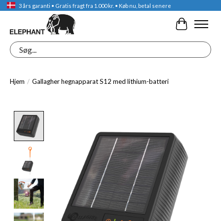
3 års garanti • Gratis fragt fra 1.000 kr. • Køb nu, betal senere
Indkøbskur
Søg
Hjem
/
Gallagher hegnapparat S12 med lithium-batteri
Product image slideshow Items