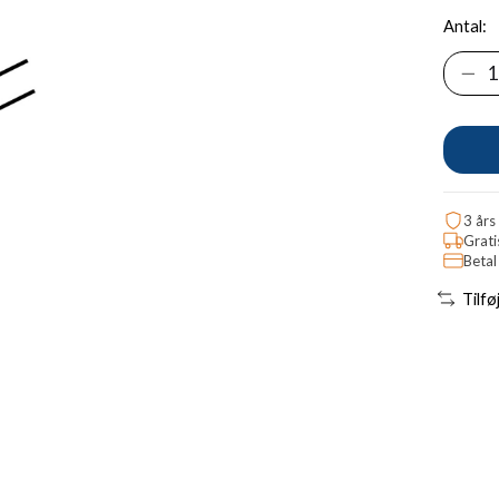
Antal:
3 års
Grati
Betal
Tilfø