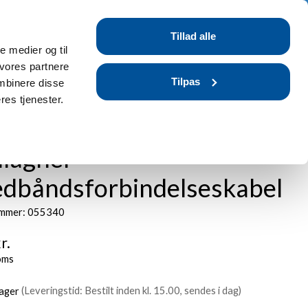
Tilmeld dig / Log ind
Tillad alle
r
Blog
FAQ
le medier og til
 vores partnere
Tilpas
mbinere disse
res tjenester.
llagher
edbåndsforbindelseskabel
mmer: 055340
r.
oms
lager
(Leveringstid: Bestilt inden kl. 15.00, sendes i dag)