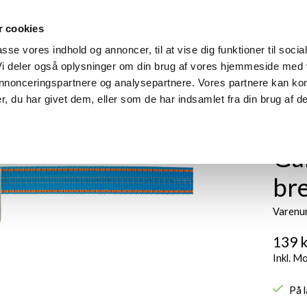
 cookies
m
Produkter
Find din model
Manualer
Find forhandle
passe vores indhold og annoncer, til at vise dig funktioner til socia
 Vi deler også oplysninger om din brug af vores hjemmeside med
 annonceringspartnere og analysepartnere. Vores partnere kan ko
, du har givet dem, eller som de har indsamlet fra din brug af de
Ga
br
Varenu
139 k
Inkl. M
På 