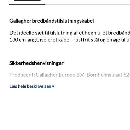
Gallagher bredbåndstilslutningskabel
Det ideelle sæt til tilslutning af et hegn til et bredbå
130 cm langt, isoleret kabel i rustfrit stål og en øje til 
Sikkerhedshenvisninger
Producent:
Gallagher Europe B.V., Bornholmstraat 62
Læs hele beskrivelsen ▾