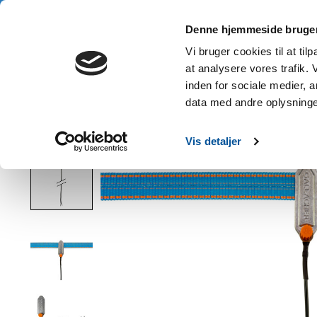
3 års garanti • Gratis fragt fra 1.000 kr. • Køb nu, betal senere
Denne hjemmeside bruger
Hje
Vi bruger cookies til at til
at analysere vores trafik.
inden for sociale medier,
data med andre oplysninger
Hjem
/
Gallagher bredbåndsforbindelseskabel
Vis detaljer
Product image slideshow Items