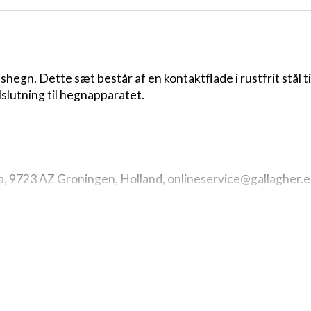
ndshegn. Dette sæt består af en kontaktflade i rustfrit stål
tilslutning til hegnapparatet.
a, 9723 AZ Groningen, Holland,
onlineservice@gallagher.