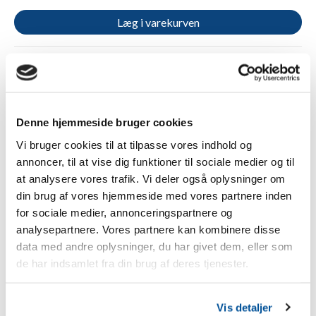
Læg i varekurven
3 års garanti
Gratis fragt fra 1.000 kr.
Betal sikkert med Apple Pay, kreditkort eller Klarna
Tilføj til sammenligning
Denne hjemmeside bruger cookies
Vi bruger cookies til at tilpasse vores indhold og
annoncer, til at vise dig funktioner til sociale medier og til
Beskrivelse
at analysere vores trafik. Vi deler også oplysninger om
din brug af vores hjemmeside med vores partnere inden
for sociale medier, annonceringspartnere og
Original Euronetz vildsvinenet Kombi 50 m / 75 cm enkelt
analysepartnere. Vores partnere kan kombinere disse
spids
data med andre oplysninger, du har givet dem, eller som
Et komplet og højkvalitets hegn, der er specielt udviklet til
de har indsamlet fra din brug af deres tjenester.
at beskytte mod og afværge vildsvin. Med dette
vildsvinehegn forhindrer du betydelige skader på dine
afgrøder. Takket være den optimale ledningsevne og de
Vis detaljer