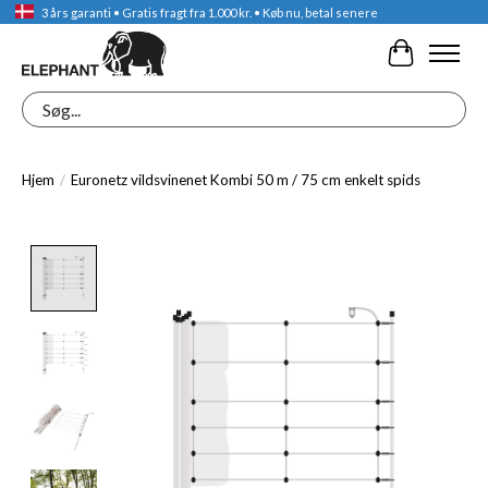
3 års garanti • Gratis fragt fra 1.000 kr. • Køb nu, betal senere
Indkøbskur
Søg
Hjem
/
Euronetz vildsvinenet Kombi 50 m / 75 cm enkelt spids
Product image slideshow Items