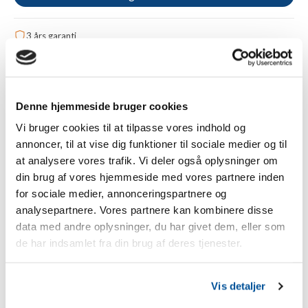
3 års garanti
Gratis fragt fra 1.000 kr.
Betal sikkert med Apple Pay, kreditkort eller Klarna
Tilføj til sammenligning
Denne hjemmeside bruger cookies
Vi bruger cookies til at tilpasse vores indhold og
annoncer, til at vise dig funktioner til sociale medier og til
Beskrivelse
at analysere vores trafik. Vi deler også oplysninger om
din brug af vores hjemmeside med vores partnere inden
Euronetz erstatningspæl til 105 cm net - enkelt spids (1 stk.)
for sociale medier, annonceringspartnere og
analysepartnere. Vores partnere kan kombinere disse
Med ekstra pæle kan du øge stabiliteten af gednet og
reducere gennemhængningen af græsningshegnet. Dette er
data med andre oplysninger, du har givet dem, eller som
især en fordel i ujævnt terræn.
de har indsamlet fra din brug af deres tjenester.
Pælen kan indsættes hvor som helst i nettet. Især ved
snoede hegn eller på kuperet terræn anbefaler vi at bruge
Vis detaljer
flere pæle. Hegnets stabilitet og standfasthed øges