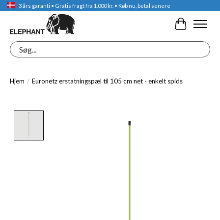
3 års garanti • Gratis fragt fra 1.000 kr. • Køb nu, betal senere
Indkøbskur
Søg
Hjem
/
Euronetz erstatningspæl til 105 cm net - enkelt spids
Product image slideshow Items