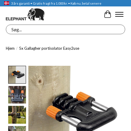
3 års garanti • Gratis fragt fra 1.000 kr. • Køb nu, betal senere
Indkøbskur
Søg
Hjem
/
5x Gallagher portisolator Easy2use
Product image slideshow Items