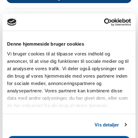
3 års garanti
Gratis fragt fra 1.000 kr.
Betal sikkert med Apple Pay, kreditkort eller Klarna
Tilføj til sammenligning
Denne hjemmeside bruger cookies
Vi bruger cookies til at tilpasse vores indhold og
annoncer, til at vise dig funktioner til sociale medier og til
Beskrivelse
at analysere vores trafik. Vi deler også oplysninger om
din brug af vores hjemmeside med vores partnere inden
for sociale medier, annonceringspartnere og
Gallagher porthåndtagsisolator Easy2use (5 stk.)
analysepartnere. Vores partnere kan kombinere disse
Højkvalitets porthåndtagsisolator fra Easy2use-serien med
data med andre oplysninger, du har givet dem, eller som
tilslutningsmulighed for 1,6 mm og 2,5 mm
de har indsamlet fra din brug af deres tjenester.
tilslutningskabler. Til 2 porthåndtag og til montering på
træpæle.
Vis detaljer
Sikkerhedshenvisninger
Producent:
Gallagher Europe B.V., Bornholmstraat 62a,