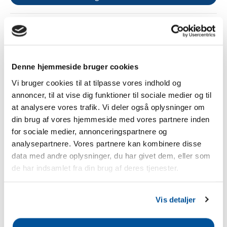
3 års garanti
Gratis fragt fra 1.000 kr.
Betal sikkert med Apple Pay, kreditkort eller Klarna
Tilføj til sammenligning
Denne hjemmeside bruger cookies
Vi bruger cookies til at tilpasse vores indhold og
annoncer, til at vise dig funktioner til sociale medier og til
Beskrivelse
at analysere vores trafik. Vi deler også oplysninger om
din brug af vores hjemmeside med vores partnere inden
for sociale medier, annonceringspartnere og
Gallagher afspændings- og hjørneisolator S - sort (5 stk.)
analysepartnere. Vores partnere kan kombinere disse
Særligt stabile isolatorer til begyndelsen og slutningen
data med andre oplysninger, du har givet dem, eller som
af faste hegn af cord, kan også bruges som hjørneisolatorer
de har indsamlet fra din brug af deres tjenester.
Isolatorerne er designet til høj trækkraft
Sikkerhedshenvisninger
Vis detaljer
Producent:
Gallagher Europe B.V., Bornholmstraat 62a,
9723 AZ Groningen, Holland,
onlineservice@gallagher.eu