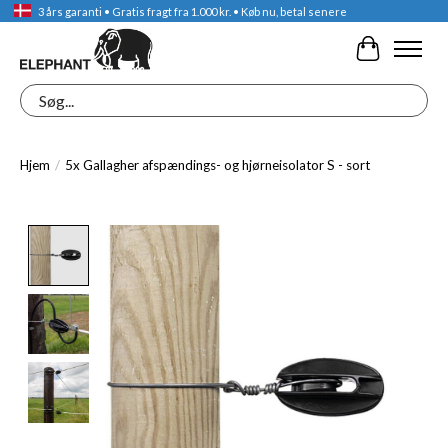
3 års garanti • Gratis fragt fra 1.000 kr. • Køb nu, betal senere
Indkøbskur
Søg
Hjem
/
5x Gallagher afspændings- og hjørneisolator S - sort
Product image slideshow Items