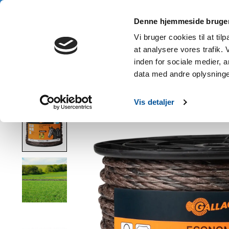
3 års garanti • Gratis fragt fra 1.000 kr. • Køb nu, betal senere
Denne hjemmeside bruger
Hje
Vi bruger cookies til at til
at analysere vores trafik.
inden for sociale medier,
data med andre oplysninger
Hjem
/
200 m Gallagher hegnssnor EconomyLine Cord (terra)
Vis detaljer
Product image slideshow Items