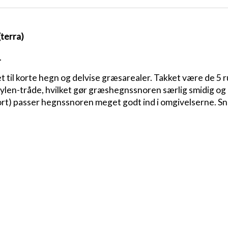
terra)
.
il korte hegn og delvise græsarealer. Takket være de 5 ru
ylen-tråde, hvilket gør græshegnssnoren særlig smidig og n
rt) passer hegnssnoren meget godt ind i omgivelserne. Snor
æg
flow