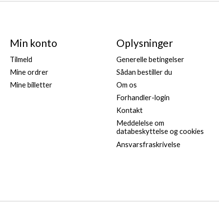
ingelser
Min konto
Oplysninger
Tilmeld
Generelle betingelser
Mine ordrer
Sådan bestiller du
a, 9723 AZ Groningen, Holland,
onlineservice@gallagher.
Mine billetter
Om os
Forhandler-login
Kontakt
Meddelelse om
databeskyttelse og cookies
Ansvarsfraskrivelse