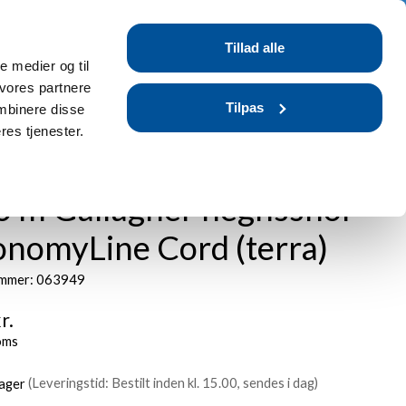
Tilmeld dig / Log ind
Tillad alle
r
Blog
FAQ
le medier og til
 vores partnere
Tilpas
mbinere disse
res tjenester.
0 m Gallagher hegnssnor
onomyLine Cord (terra)
mmer: 063949
r.
oms
lager
(Leveringstid: Bestilt inden kl. 15.00, sendes i dag)