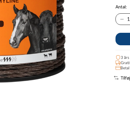
Antal:
3 års
Grati
Betal
Tilfø