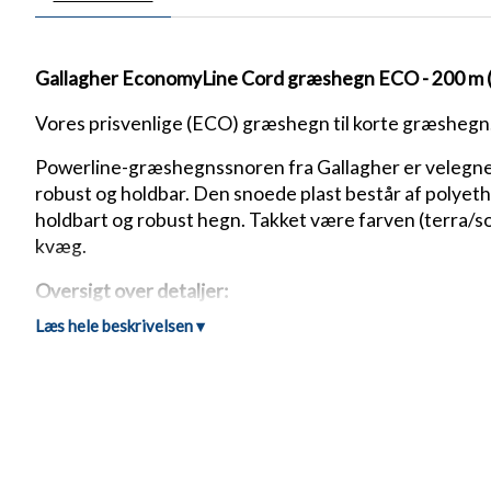
Gallagher EconomyLine Cord græshegn ECO - 200 m (
Vores prisvenlige (ECO) græshegn til korte græshegn
Powerline-græshegnssnoren fra Gallagher er velegnet t
robust og holdbar. Den snoede plast består af polyeth
holdbart og robust hegn. Takket være farven (terra/so
kvæg.
Oversigt over detaljer:
Læs hele beskrivelsen ▾
Ideel til korte, mobile hegn til heste, ponyer og kv
Fremragende ledningsevne
5 rustfri ståleledere (rustfri) for en pålidelig strøm
Modstand: 3,82 Ohm/m
Rivestyrke: 330 kg
UV-bestandig for lang holdbarhed