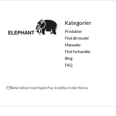
Robust og holdbar
Enkel og hurtig at montere
3 års UV-garanti:
Mere under
Gallagher garantibet
Kategorier
Produkter
Sikkerhedshenvisninger
Find din model
Producent:
Gallagher Europe B.V., Bornholmstraat 62
Manualer
Find forhandler
Blog
FAQ
Betal sikkert med Apple Pay, kreditkort eller Klarna