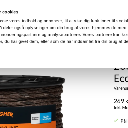
 cookies
m
Produkter
Find din model
Manualer
Find forhandle
passe vores indhold og annoncer, til at vise dig funktioner til socia
 Vi deler også oplysninger om din brug af vores hjemmeside med
 annonceringspartnere og analysepartnere. Vores partnere kan ko
, du har givet dem, eller som de har indsamlet fra din brug af de
20
Ec
Varenu
269 k
Inkl. M
På 