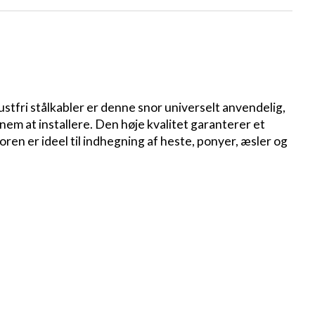
stfri stålkabler er denne snor universelt anvendelig,
em at installere. Den høje kvalitet garanterer et
en er ideel til indhegning af heste, ponyer, æsler og