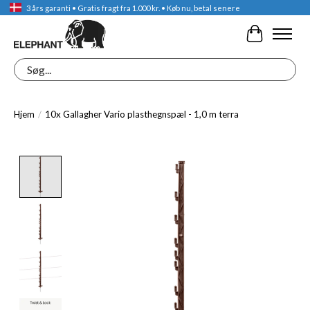
3 års garanti • Gratis fragt fra 1.000 kr. • Køb nu, betal senere
Indkøbskur
Søg
Hjem
/
10x Gallagher Vario plasthegnspæl - 1,0 m terra
Product image slideshow Items