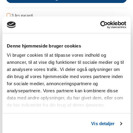
3 års garanti
Gratis fragt fra 1.000 kr.
Betal sikkert med Apple Pay, kreditkort eller Klarna
Tilføj til sammenligning
Denne hjemmeside bruger cookies
Vi bruger cookies til at tilpasse vores indhold og
annoncer, til at vise dig funktioner til sociale medier og til
Beskrivelse
at analysere vores trafik. Vi deler også oplysninger om
din brug af vores hjemmeside med vores partnere inden
Gallagher Vario hegnspæl - 1,0 m terra (10-pak)
for sociale medier, annonceringspartnere og
analysepartnere. Vores partnere kan kombinere disse
Gallagher Variopæle er særligt robuste og holdbare
plastpæle med det unikke Twist & Lock-system. Det gør
data med andre oplysninger, du har givet dem, eller som
det særligt nemt og stabilt at fastgøre dine strømledere.
de har indsamlet fra din brug af deres tjenester.
Med dette system bliver det legende let at opstille hegn!
Med de 9 nummererede trådholdere kan Gallagher Vario-
pælen bruges til næsten alle dyrearter. Vario-pælen er
Vis detaljer
velegnet til plasttråd og bredbånd op til 20 mm. Den