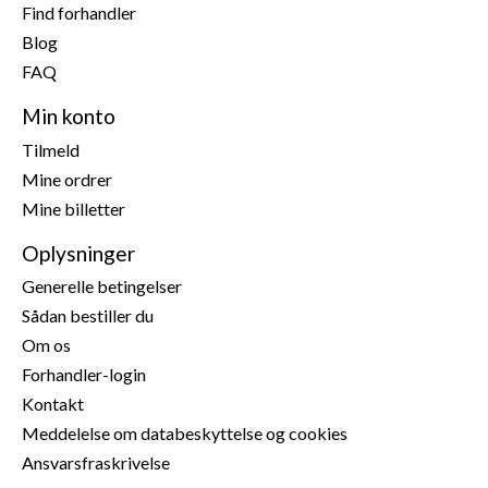
Find forhandler
Sikkerhedshenvisninger
Blog
Producent:
Gallagher Europe B.V., Bornholmstraat 62a,
FAQ
9723 AZ Groningen, Holland,
onlineservice@gallagher.eu
Min konto
Tilmeld
Mine ordrer
Mine billetter
Oplysninger
Generelle betingelser
Sådan bestiller du
Om os
Forhandler-login
Kontakt
Meddelelse om databeskyttelse og cookies
Ansvarsfraskrivelse