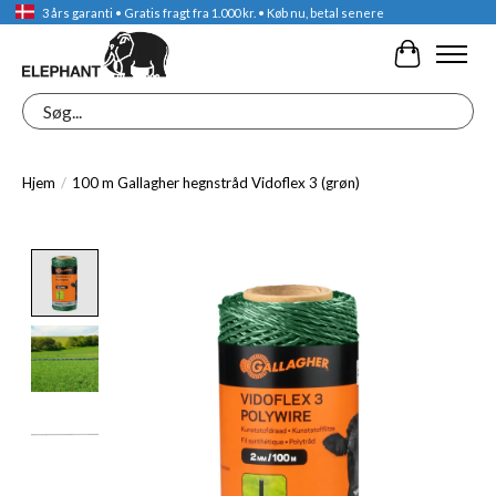
3 års garanti • Gratis fragt fra 1.000 kr. • Køb nu, betal senere
Indkøbskur
Søg
Hjem
/
100 m Gallagher hegnstråd Vidoflex 3 (grøn)
Product image slideshow Items