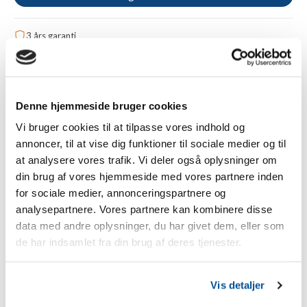
3 års garanti
Gratis fragt fra 1.000 kr.
Betal sikkert med Apple Pay, kreditkort eller Klarna
Tilføj til sammenligning
Denne hjemmeside bruger cookies
Vi bruger cookies til at tilpasse vores indhold og
annoncer, til at vise dig funktioner til sociale medier og til
Beskrivelse
at analysere vores trafik. Vi deler også oplysninger om
din brug af vores hjemmeside med vores partnere inden
Gallagher Vidoflex 3 PowerLine hegnstråd - 100 m (grøn)
for sociale medier, annonceringspartnere og
analysepartnere. Vores partnere kan kombinere disse
Vores prisvenlige hegnstråd PowerLine Vidoflex 3 til korte
hegn.
data med andre oplysninger, du har givet dem, eller som
de har indsamlet fra din brug af deres tjenester.
Gallaghers græshegnstråd PowerLine Vidoflex 3 har
gennem mange år bevist sit værd i praksis. De 6 rustfri
ståleledere (0,15 mm) sikrer en sikker strømforsyning, så
Vis detaljer
små og let at passe dyr kan indhegnes sikkert. Farven (grøn)