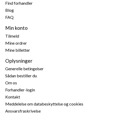
Producent:
Gallagher Europe B.V., Bornholmstraat 62a,
Find forhandler
9723 AZ Groningen, Holland,
onlineservice@gallagher.eu
Blog
FAQ
Min konto
Tilmeld
Mine ordrer
Mine billetter
Oplysninger
Generelle betingelser
Sådan bestiller du
Om os
Forhandler-login
Kontakt
Meddelelse om databeskyttelse og cookies
Ansvarsfraskrivelse